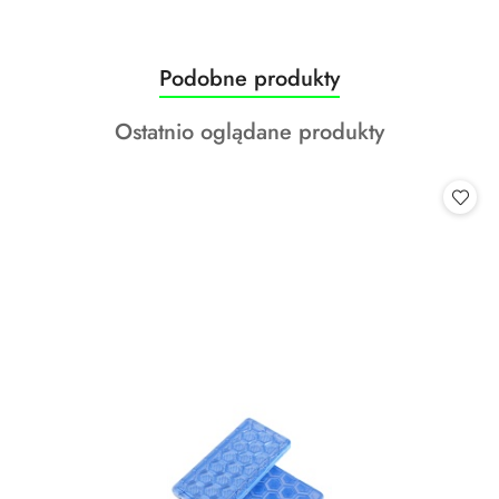
Produkty
Podobne produkty
Pomiń karuzelę produktów
o
Produkty
Ostatnio oglądane produkty
statusie:
o
statusie: