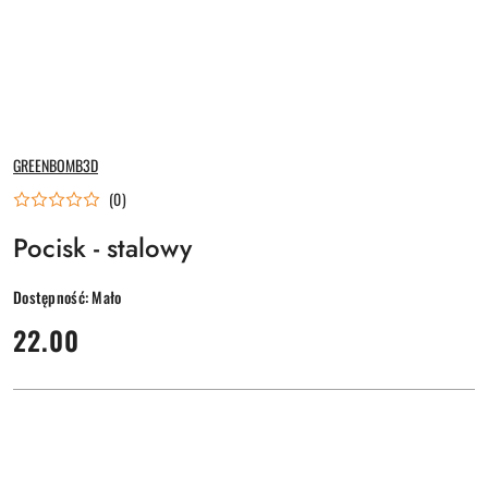
NAZWA
GREENBOMB3D
PRODUCENTA:
(0)
Pocisk - stalowy
Dostępność:
Mało
cena:
22.00