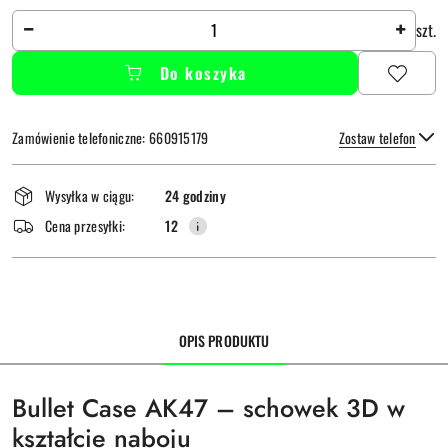
Ilość
szt.
Do koszyka
Zamówienie telefoniczne: 660915179
Zostaw telefon
Dostępność
Wysyłka w ciągu:
24 godziny
i
Wyślij
Cena przesyłki:
12
dostawa
OPIS PRODUKTU
Bullet Case AK47 – schowek 3D w
kształcie naboju